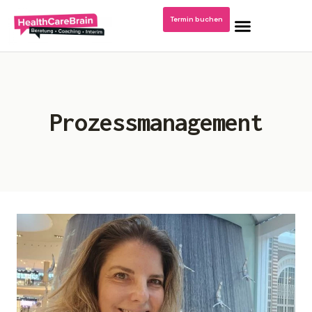
Termin buchen
Home
Prozessmanagement
Blog: Krankenhausmanagement
Podcast/Video Dr. Kerstin Stachel
Über mich
Publikationen