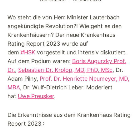
Keynotes
Wo steht die von Herr Minister Lauterbach
Faqs
angekündigte Revolution?! Wie geht es den
Krankenhäusern? Der neue Krankenhaus
Rating Report 2023 wurde auf
Angebot
dem
#HSK
vorgestellt und intensiv diskutiert.
Auf dem Podium waren:
Boris Augurzky Prof.
Kontakt
Dr.
,
Sebastian Dr. Krolop, MD, PhD, MSc
, Dr.
Adam Pilny,
Prof. Dr. Henriette Neumeyer, MD,
MBA
, Dr. Wulf-Dietrich Leber. Moderiert
hat
Uwe Preusker
.
Die Erkenntnisse aus dem Krankenhaus Rating
Report 2023 :