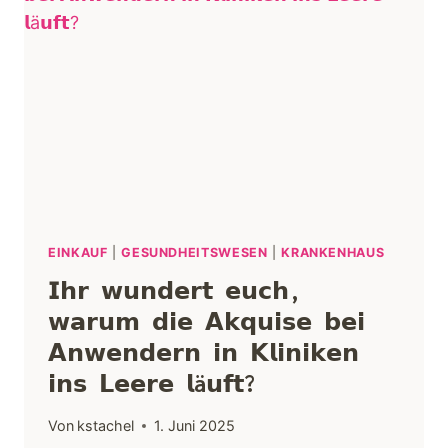
EINKAUF
|
GESUNDHEITSWESEN
|
KRANKENHAUS
𝗜𝗵𝗿 𝘄𝘂𝗻𝗱𝗲𝗿𝘁 𝗲𝘂𝗰𝗵,
𝘄𝗮𝗿𝘂𝗺 𝗱𝗶𝗲 𝗔𝗸𝗾𝘂𝗶𝘀𝗲 𝗯𝗲𝗶
𝗔𝗻𝘄𝗲𝗻𝗱𝗲𝗿𝗻 𝗶𝗻 𝗞𝗹𝗶𝗻𝗶𝗸𝗲𝗻
𝗶𝗻𝘀 𝗟𝗲𝗲𝗿𝗲 𝗹ä𝘂𝗳𝘁?
Von
kstachel
1. Juni 2025