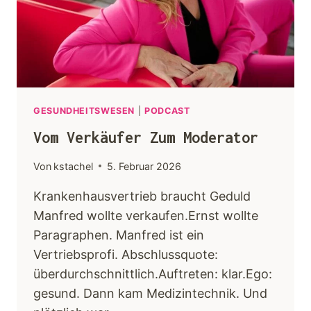
Keynotes
Faqs
Angebot
GESUNDHEITSWESEN
|
PODCAST
Vom Verkäufer Zum Moderator
Kontakt
Von
kstachel
5. Februar 2026
Krankenhausvertrieb braucht Geduld
Manfred wollte verkaufen.Ernst wollte
Paragraphen. Manfred ist ein
Vertriebsprofi. Abschlussquote:
überdurchschnittlich.Auftreten: klar.Ego:
gesund. Dann kam Medizintechnik. Und