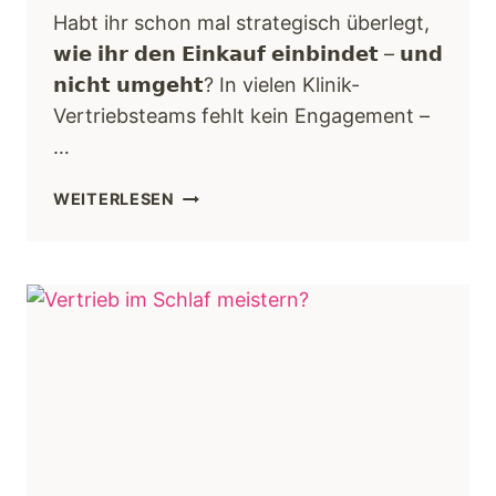
Habt ihr schon mal strategisch überlegt,
𝘄𝗶𝗲 𝗶𝗵𝗿 𝗱𝗲𝗻 𝗘𝗶𝗻𝗸𝗮𝘂𝗳 𝗲𝗶𝗻𝗯𝗶𝗻𝗱𝗲𝘁 – 𝘂𝗻𝗱
𝗻𝗶𝗰𝗵𝘁 𝘂𝗺𝗴𝗲𝗵𝘁? In vielen Klinik-
Vertriebsteams fehlt kein Engagement –
…
WEITERLESEN