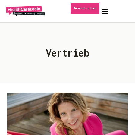
Termin buchen
Home
Vertrieb
Blog: Krankenhausmanagement
Podcast/Video Dr. Kerstin Stachel
Über mich
Publikationen