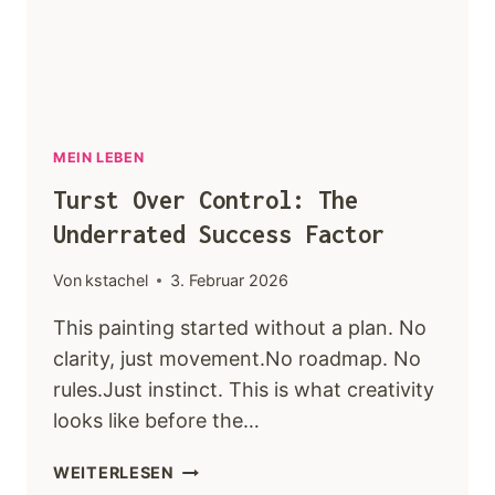
Keynotes
Faqs
MEIN LEBEN
Angebot
Turst Over Control: The
Kontakt
Underrated Success Factor
Von
kstachel
3. Februar 2026
This painting started without a plan. No
clarity, just movement.No roadmap. No
rules.Just instinct. This is what creativity
looks like before the…
WEITERLESEN