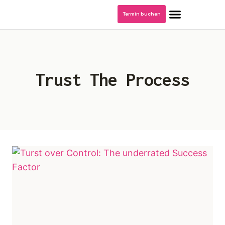
Termin buchen
Trust The Process
Home
Blog: Krankenhausmanagement
Podcast/Video Dr. Kerstin Stachel
Über mich
Publikationen