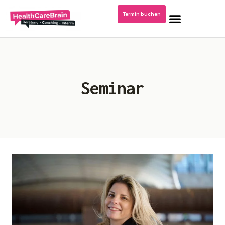
Termin buchen
Home
Seminar
Blog: Krankenhausmanagement
Podcast/Video Dr. Kerstin Stachel
Über mich
Publikationen