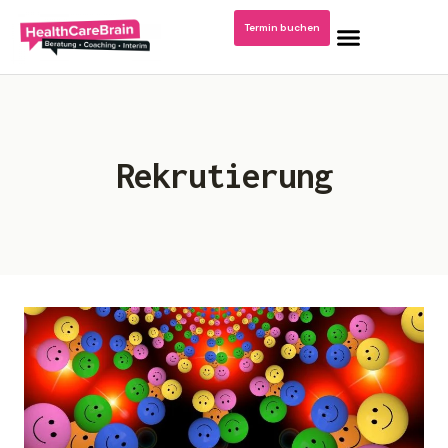
Termin buchen
Home
Rekrutierung
Blog: Krankenhausmanagement
Podcast/Video Dr. Kerstin Stachel
Über mich
Publikationen