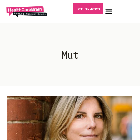
Termin buchen
Home
Mut
Blog: Krankenhausmanagement
Podcast/Video Dr. Kerstin Stachel
Über mich
Publikationen