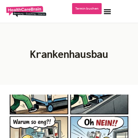
Termin buchen
Home
Krankenhausbau
Blog: Krankenhausmanagement
Podcast/Video Dr. Kerstin Stachel
Über mich
Publikationen