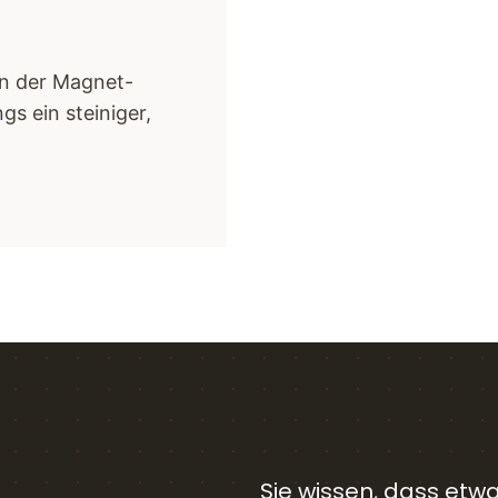
en der Magnet-
gs ein steiniger,
Sie wissen, dass etw