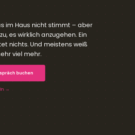
as im Haus nicht stimmt – aber
u, es wirklich anzugehen. Ein
et nichts. Und meistens weiß
hr viel mehr.
espräch buchen
dIn →