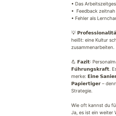
• Das Arbeitszeitges
• Feedback zeitnah
• Fehler als Lernch
💡 𝗣𝗿𝗼𝗳𝗲𝘀𝘀𝗶𝗼
heißt: eine Kultur s
zusammenarbeiten.
💪 𝗙𝗮𝘇𝗶𝘁: Personalm
𝗙𝘂̈𝗵𝗿𝘂𝗻𝗴𝘀𝗸𝗿𝗮𝗳𝘁
merke: 𝗘𝗶𝗻𝗲 𝗦𝗮𝗻𝗶𝗲𝗿
𝗣𝗮𝗽𝗶𝗲𝗿𝘁𝗶𝗴𝗲𝗿
Strategie.
Wie oft kannst du f
Ja, es ist ein weite