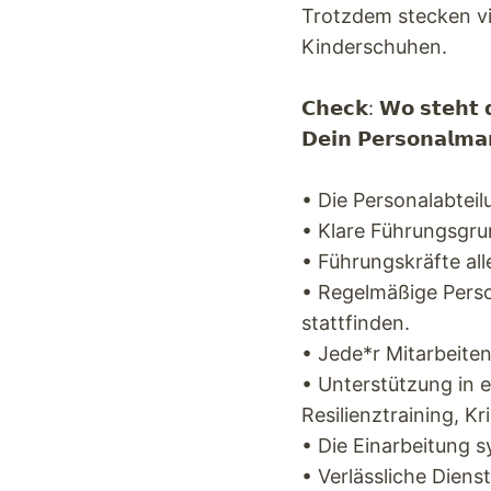
Trotzdem stecken v
Kinderschuhen.
𝗖𝗵𝗲𝗰𝗸: 𝗪𝗼 𝘀𝘁𝗲𝗵𝘁 𝗱
𝗗𝗲𝗶𝗻 𝗣𝗲𝗿𝘀𝗼𝗻𝗮𝗹𝗺𝗮
• Die Personalabteil
• Klare Führungsgru
• Führungskräfte al
• Regelmäßige Pers
stattfinden.
• Jede*r Mitarbeiten
• Unterstützung in e
Resilienztraining, Kr
• Die Einarbeitung s
• Verlässliche Dienst