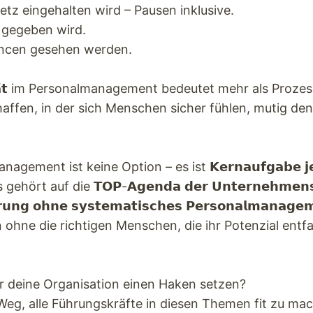
etz eingehalten wird – Pausen inklusive.
 gegeben wird.
ancen gesehen werden.
𝗮𝗹𝗶𝘁𝗮̈𝘁 im Personalmanagement bedeutet mehr als Pro
chaffen, in der sich Menschen sicher fühlen, mutig d
anagement ist keine Option – es ist 𝗞𝗲𝗿𝗻𝗮𝘂𝗳𝗴𝗮𝗯𝗲 𝗷𝗲
. Es gehört auf die 𝗧𝗢𝗣-𝗔𝗴𝗲𝗻𝗱𝗮 𝗱𝗲𝗿 𝗨𝗻𝘁𝗲𝗿𝗻𝗲𝗵𝗺𝗲𝗻
𝗻𝗴 𝗼𝗵𝗻𝗲 𝘀𝘆𝘀𝘁𝗲𝗺𝗮𝘁𝗶𝘀𝗰𝗵𝗲𝘀 𝗣𝗲𝗿𝘀𝗼𝗻𝗮𝗹𝗺𝗮𝗻𝗮𝗴𝗲𝗺𝗲
 – denn ohne die richtigen Menschen, die ihr Potenzial entf
ür deine Organisation einen Haken setzen?
r Weg, alle Führungskräfte in diesen Themen fit zu ma