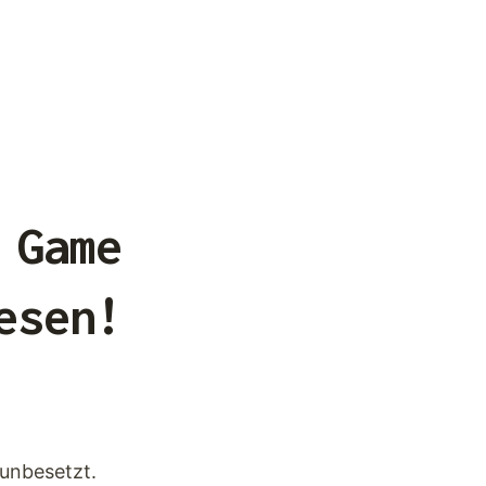
T
 Game
esen!
 unbesetzt.