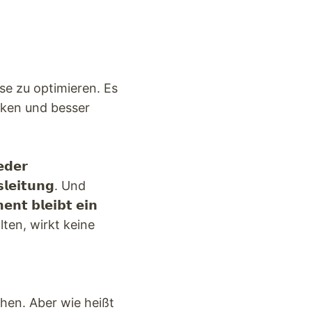
zesse zu optimieren. Es
enken und besser
𝗱𝗲𝗿
𝗹𝗲𝗶𝘁𝘂𝗻𝗴. Und
𝗻𝘁 𝗯𝗹𝗲𝗶𝗯𝘁 𝗲𝗶𝗻
alten, wirkt keine
chen. Aber wie heißt