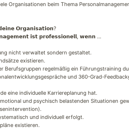
iele Organisationen beim Thema Personalmanagemen
𝗲𝗶𝗻𝗲 𝗢𝗿𝗴𝗮𝗻𝗶𝘀𝗮𝘁𝗶𝗼𝗻?
𝗻𝗮𝗴𝗲𝗺𝗲𝗻𝘁 𝗶𝘀𝘁 𝗽𝗿𝗼𝗳𝗲𝘀𝘀𝗶𝗼𝗻𝗲𝗹𝗹, 𝘄𝗲𝗻𝗻 …
ung nicht verwaltet sondern gestaltet.
ndsätze existieren.
ler Berufsgruppen regelmäßig ein Führungstraining du
onalentwicklungsgespräche und 360-Grad-Feedback
de eine individuelle Karriereplanung hat.
motional und psychisch belastenden Situationen gewäh
isenintervention).
ystematisch und individuell erfolgt.
pläne existieren.