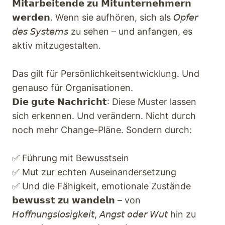
𝗠𝗶𝘁𝗮𝗿𝗯𝗲𝗶𝘁𝗲𝗻𝗱𝗲 𝘇𝘂 𝗠𝗶𝘁𝘂𝗻𝘁𝗲𝗿𝗻𝗲𝗵𝗺𝗲𝗿𝗻
𝘄𝗲𝗿𝗱𝗲𝗻. Wenn sie aufhören, sich als 𝘖𝘱𝘧𝘦𝘳
𝘥𝘦𝘴 𝘚𝘺𝘴𝘵𝘦𝘮𝘴 zu sehen – und anfangen, es
aktiv mitzugestalten.
Das gilt für Persönlichkeitsentwicklung. Und
genauso für Organisationen.
𝗗𝗶𝗲 𝗴𝘂𝘁𝗲 𝗡𝗮𝗰𝗵𝗿𝗶𝗰𝗵𝘁: Diese Muster lassen
sich erkennen. Und verändern. Nicht durch
noch mehr Change-Pläne. Sondern durch:
✅ Führung mit Bewusstsein
✅ Mut zur echten Auseinandersetzung
✅ Und die Fähigkeit, emotionale Zustände
𝗯𝗲𝘄𝘂𝘀𝘀𝘁 𝘇𝘂 𝘄𝗮𝗻𝗱𝗲𝗹𝗻 – von
𝘏𝘰𝘧𝘧𝘯𝘶𝘯𝘨𝘴𝘭𝘰𝘴𝘪𝘨𝘬𝘦𝘪𝘵, 𝘈𝘯𝘨𝘴𝘵 𝘰𝘥𝘦𝘳 𝘞𝘶𝘵 hin zu