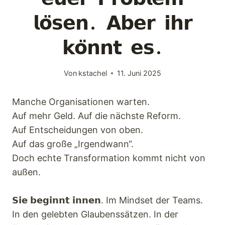
Keynotes
𝗹𝗼̈𝘀𝗲𝗻. 𝗔𝗯𝗲𝗿 𝗶𝗵𝗿
Faqs
𝗸𝗼̈𝗻𝗻𝘁 𝗲𝘀.
Angebot
Von
kstachel
11. Juni 2025
Manche Organisationen warten.
Kontakt
Auf mehr Geld. Auf die nächste Reform.
Auf Entscheidungen von oben.
Auf das große „Irgendwann“.
Doch echte Transformation kommt nicht von
außen.
𝗦𝗶𝗲 𝗯𝗲𝗴𝗶𝗻𝗻𝘁 𝗶𝗻𝗻𝗲𝗻. Im Mindset der Teams.
In den gelebten Glaubenssätzen. In der