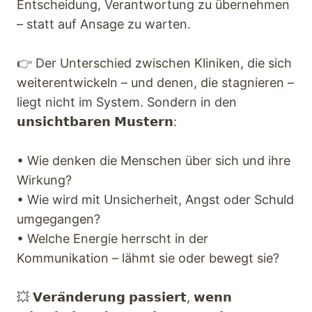
Entscheidung, Verantwortung zu übernehmen
– statt auf Ansage zu warten.
👉 Der Unterschied zwischen Kliniken, die sich
weiterentwickeln – und denen, die stagnieren –
liegt nicht im System. Sondern in den
𝘂𝗻𝘀𝗶𝗰𝗵𝘁𝗯𝗮𝗿𝗲𝗻 𝗠𝘂𝘀𝘁𝗲𝗿𝗻:
• Wie denken die Menschen über sich und ihre
Wirkung?
• Wie wird mit Unsicherheit, Angst oder Schuld
umgegangen?
• Welche Energie herrscht in der
Kommunikation – lähmt sie oder bewegt sie?
💥 𝗩𝗲𝗿𝗮̈𝗻𝗱𝗲𝗿𝘂𝗻𝗴 𝗽𝗮𝘀𝘀𝗶𝗲𝗿𝘁, 𝘄𝗲𝗻𝗻