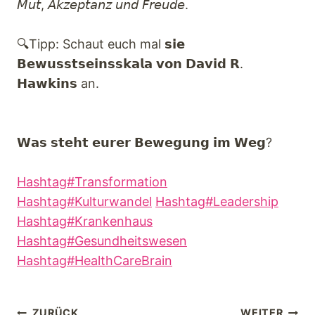
𝘔𝘶𝘵, 𝘈𝘬𝘻𝘦𝘱𝘵𝘢𝘯𝘻 𝘶𝘯𝘥 𝘍𝘳𝘦𝘶𝘥𝘦.
🔍Tipp: Schaut euch mal 𝘀𝗶𝗲
𝗕𝗲𝘄𝘂𝘀𝘀𝘁𝘀𝗲𝗶𝗻𝘀𝘀𝗸𝗮𝗹𝗮 𝘃𝗼𝗻 𝗗𝗮𝘃𝗶𝗱 𝗥.
𝗛𝗮𝘄𝗸𝗶𝗻𝘀 an.
𝗪𝗮𝘀 𝘀𝘁𝗲𝗵𝘁 𝗲𝘂𝗿𝗲𝗿 𝗕𝗲𝘄𝗲𝗴𝘂𝗻𝗴 𝗶𝗺 𝗪𝗲𝗴?
Hashtag#Transformation
Hashtag#Kulturwandel
Hashtag#Leadership
Hashtag#Krankenhaus
Hashtag#Gesundheitswesen
Hashtag#HealthCareBrain
ZURÜCK
WEITER