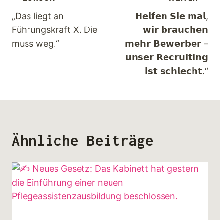
„Das liegt an
𝗛𝗲𝗹𝗳𝗲𝗻 𝗦𝗶𝗲 𝗺𝗮𝗹,
Führungskraft X. Die
𝘄𝗶𝗿 𝗯𝗿𝗮𝘂𝗰𝗵𝗲𝗻
muss weg.“
𝗺𝗲𝗵𝗿 𝗕𝗲𝘄𝗲𝗿𝗯𝗲𝗿 –
𝘂𝗻𝘀𝗲𝗿 𝗥𝗲𝗰𝗿𝘂𝗶𝘁𝗶𝗻𝗴
𝗶𝘀𝘁 𝘀𝗰𝗵𝗹𝗲𝗰𝗵𝘁.“
Ähnliche Beiträge