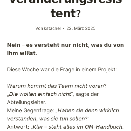
Keynotes
𝘁𝗲𝗻𝘁?
Faqs
Von
kstachel
22. März 2025
Angebot
𝗡𝗲𝗶𝗻 – 𝗲𝘀 𝘃𝗲𝗿𝘀𝘁𝗲𝗵𝘁 𝗻𝘂𝗿 𝗻𝗶𝗰𝗵𝘁, 𝘄𝗮𝘀 𝗱𝘂 𝘃𝗼𝗻
𝗶𝗵𝗺 𝘄𝗶𝗹𝗹𝘀𝘁.
Kontakt
Diese Woche war die Frage in einem Projekt:
𝘞𝘢𝘳𝘶𝘮 𝘬𝘰𝘮𝘮𝘵 𝘥𝘢𝘴 𝘛𝘦𝘢𝘮 𝘯𝘪𝘤𝘩𝘵 𝘷𝘰𝘳𝘢𝘯?
„𝘋𝘪𝘦 𝘸𝘰𝘭𝘭𝘦𝘯 𝘦𝘪𝘯𝘧𝘢𝘤𝘩 𝘯𝘪𝘤𝘩𝘵“, sagte der
Abteilungsleiter.
Meine Gegenfrage: „𝘏𝘢𝘣𝘦𝘯 𝘴𝘪𝘦 𝘥𝘦𝘯𝘯 𝘸𝘪𝘳𝘬𝘭𝘪𝘤𝘩
𝘷𝘦𝘳𝘴𝘵𝘢𝘯𝘥𝘦𝘯, 𝘸𝘢𝘴 𝘴𝘪𝘦 𝘵𝘶𝘯 𝘴𝘰𝘭𝘭𝘦𝘯?“
Antwort: „𝘒𝘭𝘢𝘳 – 𝘴𝘵𝘦𝘩𝘵 𝘢𝘭𝘭𝘦𝘴 𝘪𝘮 𝘘𝘔-𝘏𝘢𝘯𝘥𝘣𝘶𝘤𝘩.