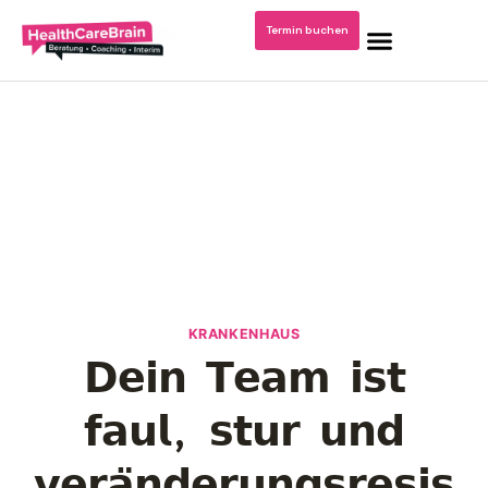
Termin buchen
Home
Blog: Krankenhausmanagement
Podcast/Video Dr. Kerstin Stachel
KRANKENHAUS
𝗗𝗲𝗶𝗻 𝗧𝗲𝗮𝗺 𝗶𝘀𝘁
Über mich
𝗳𝗮𝘂𝗹, 𝘀𝘁𝘂𝗿 𝘂𝗻𝗱
Publikationen
𝘃𝗲𝗿𝗮̈𝗻𝗱𝗲𝗿𝘂𝗻𝗴𝘀𝗿𝗲𝘀𝗶𝘀