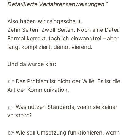
𝘋𝘦𝘵𝘢𝘪𝘭𝘭𝘪𝘦𝘳𝘵𝘦 𝘝𝘦𝘳𝘧𝘢𝘩𝘳𝘦𝘯𝘴𝘢𝘯𝘸𝘦𝘪𝘴𝘶𝘯𝘨𝘦𝘯.“
Also haben wir reingeschaut.
Zehn Seiten. Zwölf Seiten. Noch eine Datei.
Formal korrekt, fachlich einwandfrei – aber
lang, kompliziert, demotivierend.
Und da wurde klar:
👉 Das Problem ist nicht der Wille. Es ist die
Art der Kommunikation.
👉 Was nützen Standards, wenn sie keiner
versteht?
👉 Wie soll Umsetzung funktionieren, wenn