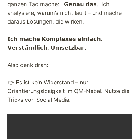
ganzen Tag mache: 𝗚𝗲𝗻𝗮𝘂 𝗱𝗮𝘀. Ich
analysiere, warum’s nicht läuft – und mache
daraus Lösungen, die wirken.
𝗜𝗰𝗵 𝗺𝗮𝗰𝗵𝗲 𝗞𝗼𝗺𝗽𝗹𝗲𝘅𝗲𝘀 𝗲𝗶𝗻𝗳𝗮𝗰𝗵.
𝗩𝗲𝗿𝘀𝘁𝗮̈𝗻𝗱𝗹𝗶𝗰𝗵. 𝗨𝗺𝘀𝗲𝘁𝘇𝗯𝗮𝗿.
Also denk dran:
👉 Es ist kein Widerstand – nur
Orientierungslosigkeit im QM-Nebel. Nutze die
Tricks von Social Media.