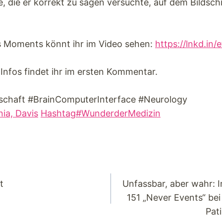
e, die er korrekt zu sagen versuchte, auf dem Bildsch
s Moments könnt ihr im Video sehen:
https://lnkd.in
Infos findet ihr im ersten Kommentar.
chaft #BrainComputerInterface #Neurology
nia, Davis
Hashtag#WunderderMedizin
t
Unfassbar, aber wahr: 
151 „Never Events“ be
Pat