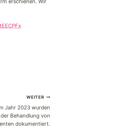
irm erschienen. Wir
/etEECPFx
WEITER
Im Jahr 2023 wurden
i der Behandlung von
ienten dokumentiert.