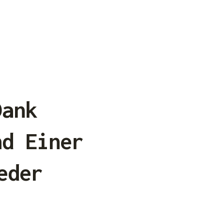
Dank
nd Einer
eder