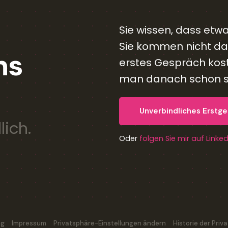
Sie wissen, dass etw
Sie kommen nicht daz
ns
erstes Gespräch kost
man danach schon se
Unverbindliches Erstg
lich.
Oder
folgen Sie mir auf Linke
ng
Impressum
Privatsphäre-Einstellungen ändern
Historie der Pri