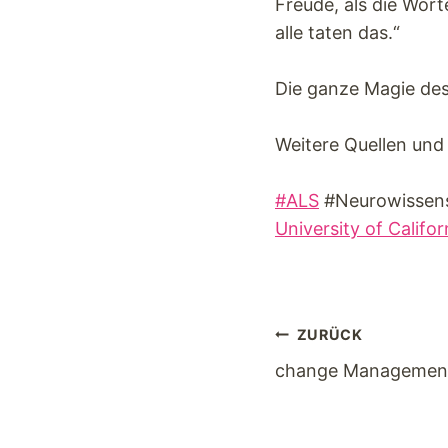
Freude, als die Wort
alle taten das.“
Die ganze Magie de
Weitere Quellen und 
#ALS
#Neurowissens
University of Califor
ZURÜCK
change Managemen