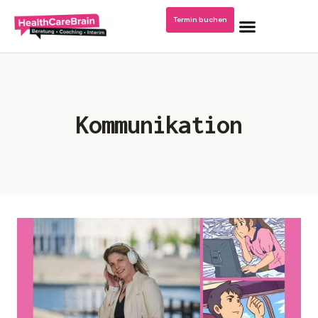
Termin buchen
Home
Kommunikation
Blog: Krankenhausmanagement
Podcast/Video Dr. Kerstin Stachel
Über mich
Publikationen