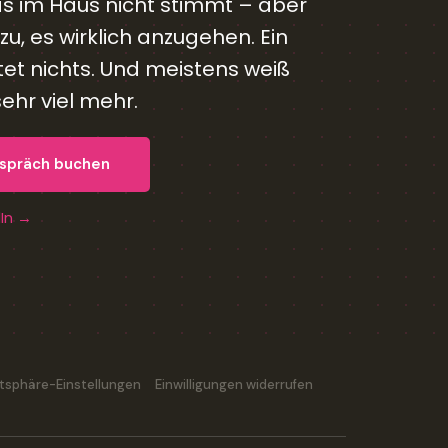
as im Haus nicht stimmt – aber
u, es wirklich anzugehen. Ein
et nichts. Und meistens weiß
hr viel mehr.
espräch buchen
dIn →
vatsphäre-Einstellungen
Einwilligungen widerrufen