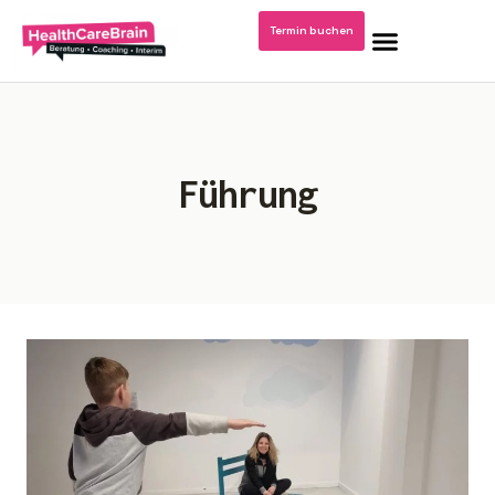
Termin buchen
Home
Führung
Blog: Krankenhausmanagement
Podcast/Video Dr. Kerstin Stachel
Über mich
Publikationen