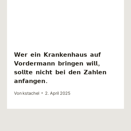
𝗪𝗲𝗿 𝗲𝗶𝗻 𝗞𝗿𝗮𝗻𝗸𝗲𝗻𝗵𝗮𝘂𝘀 𝗮𝘂𝗳
𝗩𝗼𝗿𝗱𝗲𝗿𝗺𝗮𝗻𝗻 𝗯𝗿𝗶𝗻𝗴𝗲𝗻 𝘄𝗶𝗹𝗹,
𝘀𝗼𝗹𝗹𝘁𝗲 𝗻𝗶𝗰𝗵𝘁 𝗯𝗲𝗶 𝗱𝗲𝗻 𝗭𝗮𝗵𝗹𝗲𝗻
𝗮𝗻𝗳𝗮𝗻𝗴𝗲𝗻.
Von
kstachel
2. April 2025