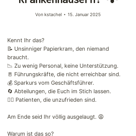
Keynotes
Von
kstachel
15. Januar 2025
Faqs
Kennt Ihr das?
Angebot
📝 Unsinniger Papierkram, den niemand
braucht.
Kontakt
📉 Zu wenig Personal, keine Unterstützung.
🚪 Führungskräfte, die nicht erreichbar sind.
💰 Sparkurs vom Geschäftsführer.
🔄 Abteilungen, die Euch im Stich lassen.
👩‍⚕️ Patienten, die unzufrieden sind.
Am Ende seid Ihr völlig ausgelaugt. 😩
Warum ist das so?